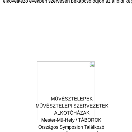
elkövetkező években szervesen bekapcsolódjon az alföldi ké
MŰVÉSZTELEPEK
MŰVÉSZTELEPI SZERVEZETEK
ALKOTÓHÁZAK
Mester-Mű-Hely / TÁBOROK
Országos Symposion Találkozó
Symposion Akadémia