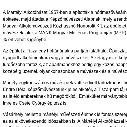
A Mártélyi Alkotóházat 1957-ben alapították a hódmezővásárhely
építtette, majd átadta a Képzőművészeti Alapnak, mely a rend
Magyar Alkotóművészeti Közhasznú Nonprofit Kft. az épületet tel
művészek, akik a MANK Magyar Mecénás Programján (MPP) kere
%-ért vehetik igénybe.
Az épület a Tisza egy holtágának a partján található, Ópuszt
nyugodt alkotómunkára vágyó művészeket. A kétágyas, erkély
fürdőszoba tartozik, az apartmanokhoz pedig egy közös nappa
közepéig üzemel, olyankor azonban a művészek és a művész
Mártély egykor számos művésznek volt kedvelt tartózkodási hel
Endre Béla, képzőművészetünk jeles alkotói, a Tisza-parti tá
az itt élő embereknek hű megörökítői. Emléküket márványtábl
Imre és Csete György építész is.
Vásárhely mellett a mártélyi művészeti életnek is fontos szere
ez az elkövetkezendő időszakban is. A Mártélyi Alkotóházzal 