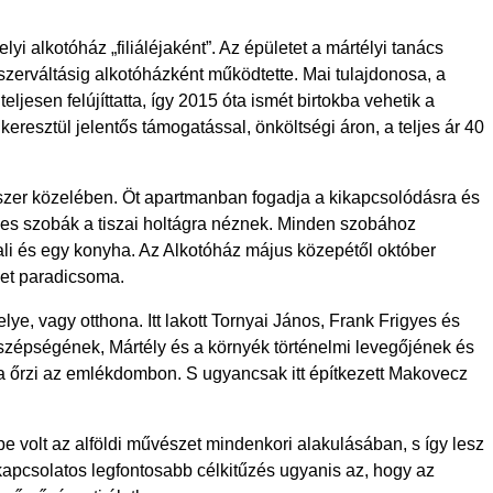
i alkotóház „filiáléjaként”. Az épületet a mártélyi tanács
szerváltásig alkotóházként működtette. Mai tulajdonosa, a
jesen felújíttatta, így 2015 óta ismét birtokba vehetik a
sztül jelentős támogatással, önköltségi áron, a teljes ár 40
aszer közelében. Öt apartmanban fogadja a kikapcsolódásra és
es szobák a tiszai holtágra néznek. Minden szobához
li és egy konyha. Az Alkotóház május közepétől október
et paradicsoma.
ye, vagy otthona. Itt lakott Tornyai János, Frank Frigyes és
j szépségének, Mártély és a környék történelmi levegőjének és
a őrzi az emlékdombon. S ugyancsak itt építkezett Makovecz
pe volt az alföldi művészet mindenkori alakulásában, s így lesz
kapcsolatos legfontosabb célkitűzés ugyanis az, hogy az