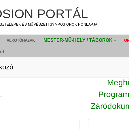
SION PORTÁL
SZTELEPEK ÉS MŰVÉSZETI SYMPOSIONOK HONLAPJA
MESTER-MŰ-HELY / TÁBOROK
ALKOTÓHÁZAK
O
SH
kozó
Megh
Program
Záródoku