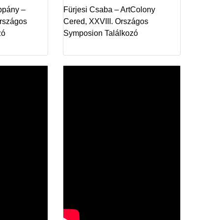
oppány –
Fürjesi Csaba – ArtColony
Országos
Cered, XXVIII. Országos
zó
Symposion Találkozó