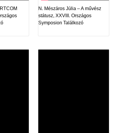
NARTCOM
N. Mészáros Júlia – A művész
Országos
státusz, XXVIII. Országos
zó
Symposion Találkozó