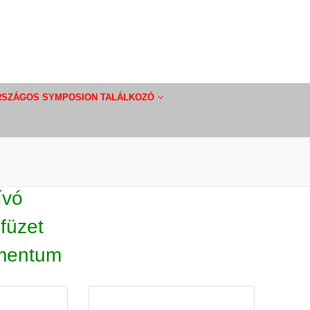
RSZÁGOS SYMPOSION TALÁLKOZÓ
ívó
füzet
mentum