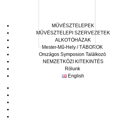
MŰVÉSZTELEPEK
MŰVÉSZTELEPI SZERVEZETEK
ALKOTÓHÁZAK
Mester-Mű-Hely / TÁBOROK
Országos Symposion Találkozó
Symposion Akadémia
XXIX Országos Symposion Találkozó
NEMZETKÖZI KITEKINTÉS
Mester-Mű-Hely
XXVIII. Országos Symposion Találkozó
Rólunk
XXVII. Országos Symposion Találkozó
English
Archivum
Események