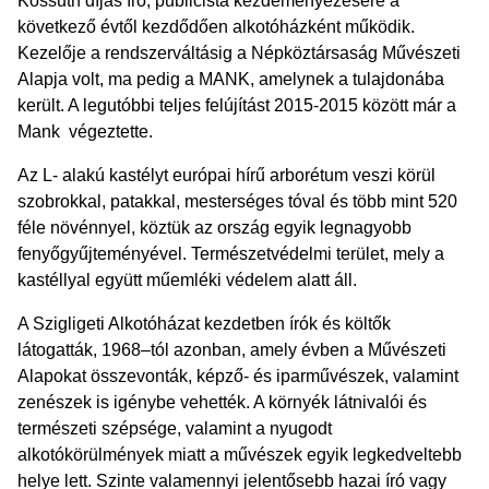
Kossuth díjas író, publicista kezdeményezésére a
következő évtől kezdődően alkotóházként működik.
Kezelője a rendszerváltásig a Népköztársaság Művészeti
Alapja volt, ma pedig a MANK, amelynek a tulajdonába
került. A legutóbbi teljes felújítást 2015-2015 között már a
Mank végeztette.
Az L- alakú kastélyt európai hírű arborétum veszi körül
szobrokkal, patakkal, mesterséges tóval és több mint 520
féle növénnyel, köztük az ország egyik legnagyobb
fenyőgyűjteményével. Természetvédelmi terület, mely a
kastéllyal együtt műemléki védelem alatt áll.
A Szigligeti Alkotóházat kezdetben írók és költők
látogatták, 1968–tól azonban, amely évben a Művészeti
Alapokat összevonták, képző- és iparművészek, valamint
zenészek is igénybe vehették. A környék látnivalói és
természeti szépsége, valamint a nyugodt
alkotókörülmények miatt a művészek egyik legkedveltebb
helye lett. Szinte valamennyi jelentősebb hazai író vagy