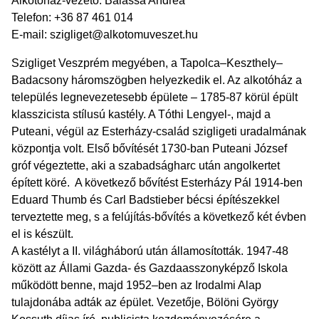
Alkotóház-vezető: Balassa Andrea
Telefon: +36 87 461 014
E-mail:
szigliget@alkotomuveszet.hu
Szigliget Veszprém megyében, a Tapolca–Keszthely–
Badacsony háromszögben helyezkedik el. Az alkotóház a
település legnevezetesebb épülete – 1785-87 körül épült
klasszicista stílusú kastély. A Tóthi Lengyel-, majd a
Puteani, végül az Esterházy-család szigligeti uradalmának
központja volt. Első bővítését 1730-ban Puteani József
gróf végeztette, aki a szabadságharc után angolkertet
épített köré. A következő bővítést Esterházy Pál 1914-ben
Eduard Thumb és Carl Badstieber bécsi építészekkel
terveztette meg, s a felújítás-bővítés a következő két évben
el is készült.
A kastélyt a II. világháború után államosították. 1947-48
között az Állami Gazda- és Gazdaasszonyképző Iskola
működött benne, majd 1952–ben az Irodalmi Alap
tulajdonába adták az épület. Vezetője, Bölöni György