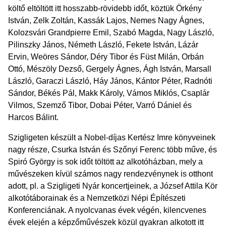
költő eltöltött itt hosszabb-rövidebb időt, köztük Örkény
István, Zelk Zoltán, Kassák Lajos, Nemes Nagy Ágnes,
Kolozsvári Grandpierre Emil, Szabó Magda, Nagy László,
Pilinszky János, Németh László, Fekete István, Lázár
Ervin, Weöres Sándor, Déry Tibor és Füst Milán, Orbán
Ottó, Mészöly Dezső, Gergely Ágnes, Ágh István, Marsall
László, Garaczi László, Háy János, Kántor Péter, Radnóti
Sándor, Békés Pál, Makk Károly, Vámos Miklós, Csaplár
Vilmos, Szemző Tibor, Dobai Péter, Varró Dániel és
Harcos Bálint.
Szigligeten készült a Nobel-díjas Kertész Imre könyveinek
nagy része, Csurka István és Szőnyi Ferenc több műve, és
Spiró György is sok időt töltött az alkotóházban, mely a
művészeken kívül számos nagy rendezvénynek is otthont
adott, pl. a Szigligeti Nyár koncertjeinek, a József Attila Kör
alkotótáborainak és a Nemzetközi Népi Építészeti
Konferenciának. A nyolcvanas évek végén, kilencvenes
évek elején a képzőművészek közül gyakran alkotott itt