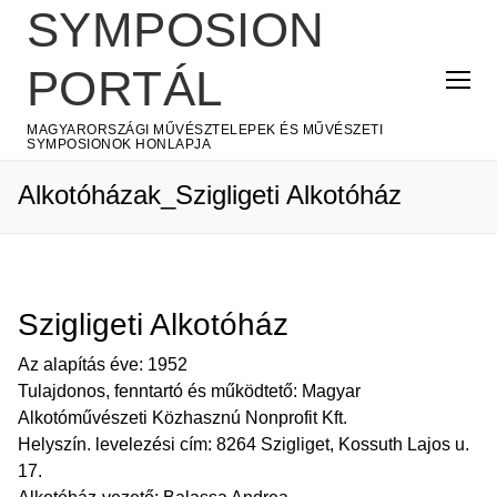
Ugrás
SYMPOSION
a
tartalomra
PORTÁL
MAGYARORSZÁGI MŰVÉSZTELEPEK ÉS MŰVÉSZETI
SYMPOSIONOK HONLAPJA
Alkotóházak_Szigligeti Alkotóház
Szigligeti Alkotóház
Az alapítás éve: 1952
Tulajdonos, fenntartó és működtető: Magyar
Alkotóművészeti Közhasznú Nonprofit Kft.
Helyszín. levelezési cím: 8264 Szigliget, Kossuth Lajos u.
17.