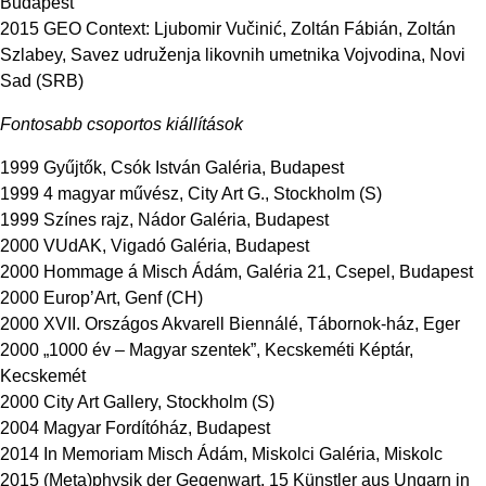
Budapest
2015 GEO Context: Ljubomir Vučinić, Zoltán Fábián, Zoltán
Szlabey, Savez udruženja likovnih umetnika Vojvodina, Novi
Sad (SRB)
Fontosabb csoportos kiállítások
1999 Gyűjtők, Csók István Galéria, Budapest
1999 4 magyar művész, City Art G., Stockholm (S)
1999 Színes rajz, Nádor Galéria, Budapest
2000 VUdAK, Vigadó Galéria, Budapest
2000 Hommage á Misch Ádám, Galéria 21, Csepel, Budapest
2000 Europ’Art, Genf (CH)
2000 XVII. Országos Akvarell Biennálé, Tábornok-ház, Eger
2000 „1000 év – Magyar szentek”, Kecskeméti Képtár,
Kecskemét
2000 City Art Gallery, Stockholm (S)
2004 Magyar Fordítóház, Budapest
2014 In Memoriam Misch Ádám, Miskolci Galéria, Miskolc
2015 (Meta)physik der Gegenwart, 15 Künstler aus Ungarn in