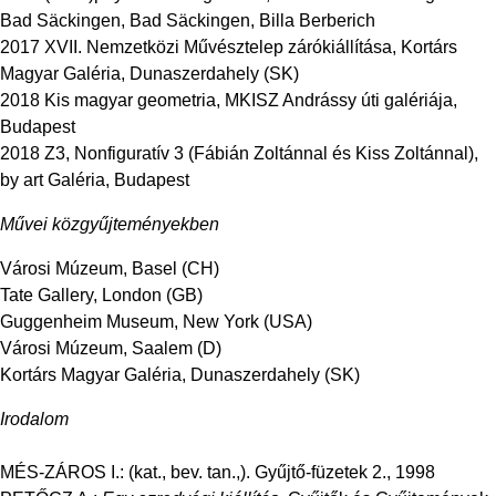
Bad Säckingen, Bad Säckingen, Billa Berberich
2017 XVII. Nemzetközi Művésztelep zárókiállítása, Kortárs
Magyar Galéria, Dunaszerdahely (SK)
2018 Kis magyar geometria, MKISZ Andrássy úti galériája,
Budapest
2018 Z3, Nonfiguratív 3 (Fábián Zoltánnal és Kiss Zoltánnal),
by art Galéria, Budapest
Művei közgyűjteményekben
Városi Múzeum, Basel (CH)
Tate Gallery, London (GB)
Guggenheim Museum, New York (USA)
Városi Múzeum, Saalem (D)
Kortárs Magyar Galéria, Dunaszerdahely (SK)
Irodalom
MÉS-ZÁROS I.: (kat., bev. tan.,). Gyűjtő-füzetek 2., 1998