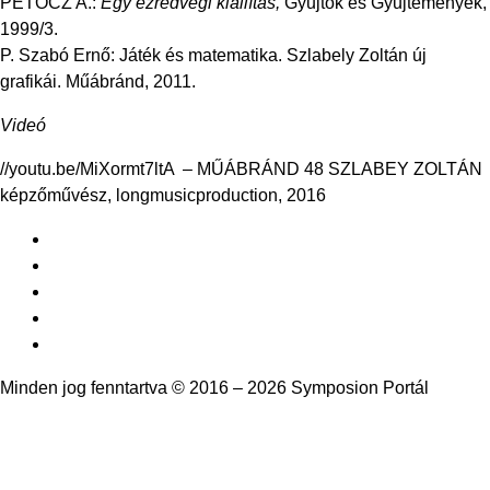
PETŐCZ A.:
Egy ezredvégi kiállítás,
Gyűjtők és Gyűjtemények,
1999/3.
P. Szabó Ernő: Játék és matematika. Szlabely Zoltán új
grafikái. Műábránd, 2011.
Videó
//youtu.be/MiXormt7ltA
– MŰÁBRÁND 48 SZLABEY ZOLTÁN
képzőművész, longmusicproduction, 2016
Minden jog fenntartva © 2016 – 2026 Symposion Portál