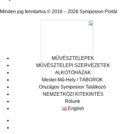
Minden jog fenntartva © 2016 – 2026 Symposion Portál
MŰVÉSZTELEPEK
MŰVÉSZTELEPI SZERVEZETEK
ALKOTÓHÁZAK
Mester-Mű-Hely / TÁBOROK
Országos Symposion Találkozó
Symposion Akadémia
XXIX Országos Symposion Találkozó
NEMZETKÖZI KITEKINTÉS
Mester-Mű-Hely
XXVIII. Országos Symposion Találkozó
Rólunk
XXVII. Országos Symposion Találkozó
English
Archivum
Események