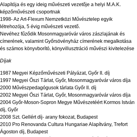
Alapítója és egy ideig művészeti vezetője a helyi M.A.K.
képzőművészeti csoportnak
1998- Az Art-Flexum Nemzetközi Művésztelep egyik
létrehozója, 5 évig művészeti vezető.
Nevéhez fűződik Mosonmagyaróvár város zászlajának és
címerének, valamint Győrsövényház címerének megalkotása
és számos könyvborító, könyvillusztráció művészi kivitelezése
Díjak
1987 Megyei Képzőművészeti Pályázat, Győr II. díj
1997 Megyei Őszi Tárlat, Győr, Mosonmagyaróvár város díja
2000 Művészpedagógusok tárlata Győr II. díj
2002 Megyei Őszi Tárlat, Győr, Mosonmagyaróvár város díja
2004 Győr-Moson-Sopron Megye Művészetéért Kormos István
díj, Győr
2008 Szt. Gellért díj- arany fokozat, Budapest
2010 Pro Renovanda Cultura Hungariae Alapítvány, Trefort
Ágoston díj, Budapest