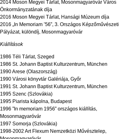
2014 Moson Megyei Tárlat, Mosonmagyaróvár Város
Önkormányzatának díja
2016 Moson Megyei Tárlat, Hansági Múzeum díja
2016 „In Memoriam ’56”, 3. Országos Képzőművészeti
Pályázat, különdíj, Mosonmagyaróvár
Kiállítások
1986 Téli Tárlat, Szeged
1986 St. Johann Baptist Kulturzentrum, München
1990 Arese (Olaszország)
1990 Városi könyvtár Galériája, Győr
1991 St. Johann Baptist Kulturzentrum, München
1995 Szenc (Szlovákia)
1995 Piarista kápolna, Budapest
1996 ”In memoriam 1956” országos kiállítás,
Mosonmagyaróvár
1997 Somorja (Szlovákia)
1998-2002 Art Flexum Nemzetközi Művésztelep,
Mosonmagyaróvár