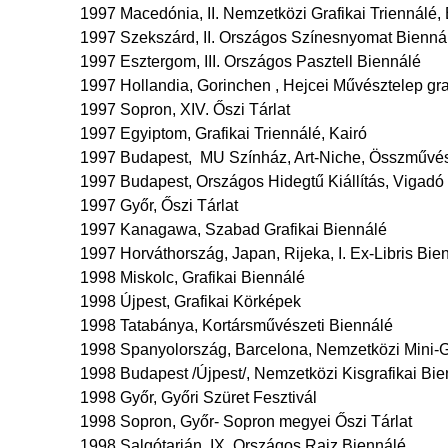
1997 Macedónia, II. Nemzetközi Grafikai Triennálé, 
1997 Szekszárd, II. Országos Színesnyomat Bienná
1997 Esztergom, III. Országos Pasztell Biennálé
1997 Hollandia, Gorinchen , Hejcei Művésztelep graf
1997 Sopron, XIV. Őszi Tárlat
1997 Egyiptom, Grafikai Triennálé, Kairó
1997 Budapest, MU Színház, Art-Niche, Összművész
1997 Budapest, Országos Hidegtű Kiállítás, Vigadó
1997 Győr, Őszi Tárlat
1997 Kanagawa, Szabad Grafikai Biennálé
1997 Horváthország, Japan, Rijeka, I. Ex-Libris Bie
1998 Miskolc, Grafikai Biennálé
1998 Újpest, Grafikai Körképek
1998 Tatabánya, Kortársművészeti Biennálé
1998 Spanyolország, Barcelona, Nemzetközi Mini-G
1998 Budapest /Újpest/, Nemzetközi Kisgrafikai Bi
1998 Győr, Győri Szüret Fesztivál
1998 Sopron, Győr- Sopron megyei Őszi Tárlat
1998 Salgótarján, IX. Országos Rajz Biennálé