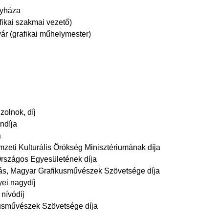
gyháza
ikai szakmai vezető)
r (grafikai műhelymester)
olnok, díj
ndíja
a
zeti Kulturális Örökség Minisztériumának díja
rszágos Egyesületének díja
ítás, Magyar Grafikusművészek Szövetsége díja
ei nagydíj
nívódíj
ikusművészek Szövetsége díja