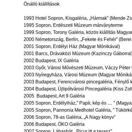
Önálló kiállítások
1993 Hotel Sopron, Kisgaléria, „Hármak” (Mende Zso
1995 Sopron, Erdészeti Múzeum márványterme
1999 Sopron, Torony Galéria, közös kiállítás Magya
2000 Németország, Berlin, „Fekete és Fehér” (Berei
2001 Sopron, Erdélyi Ház (Magyar Mónikával)
2001 Barcs, Drávaközi Múzeum (Kazinczy Gáborral
2002 Budapest, IX Galéria
2003 Győr, Városi Művészeti Múzeum, Váczy Péter
2003 Nyíregyháza, Városi Múzeum (Magyar Móniká
2003 Budapest, Ferencvárosi pincegaléria, Fénylő 
2004 Budapest, Újlipótvárosi Pincegaléria (Kiss Zol
2005 Budapest, Art 9 Galéria
2005 Sopron, Erdélyiház,” Papír, kép és … ” (Magya
2005 Sopron, Pannonia Medhotel Galéria, ” Tükörk
2006 Sopron, 78-as Galéria, „A Nagy könyv”
2006 Budapest, ÖKO Galéria
2007 Sopron, Lábashát, „Picur itt a tavasz”