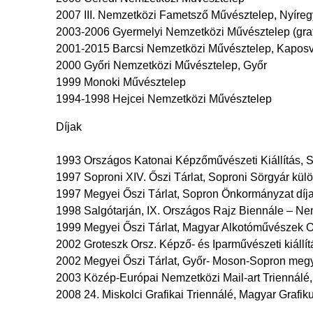
2007 III. Nemzetközi Fametsző Művésztelep, Nyíre
2003-2006 Gyermelyi Nemzetközi Művésztelep (graf
2001-2015 Barcsi Nemzetközi Művésztelep, Kaposvá
2000 Győri Nemzetközi Művésztelep, Győr
1999 Monoki Művésztelep
1994-1998 Hejcei Nemzetközi Művésztelep
Díjak
1993 Országos Katonai Képzőművészeti Kiállítás, Sz
1997 Soproni XIV. Őszi Tárlat, Soproni Sörgyár külö
1997 Megyei Őszi Tárlat, Sopron Önkormányzat díj
1998 Salgótarján, IX. Országos Rajz Biennále – Nem
1999 Megyei Őszi Tárlat, Magyar Alkotóművészek O
2002 Groteszk Orsz. Képző- és Iparművészeti kiáll
2002 Megyei Őszi Tárlat, Győr- Moson-Sopron megy
2003 Közép-Európai Nemzetközi Mail-art Triennálé, 
2008 24. Miskolci Grafikai Triennálé, Magyar Graf