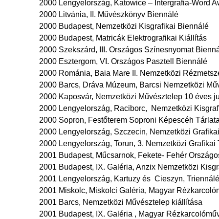
2000 Lengyelország, Katowice – Intergrafia-Word A
2000 Litvánia, II. Művészkönyv Biennálé
2000 Budapest, Nemzetközi Kisgrafikai Biennálé
2000 Budapest, Matricák Elektrografikai Kiállítás
2000 Szekszárd, III. Országos Színesnyomat Bienn
2000 Esztergom, VI. Országos Pasztell Biennálé
2000 Románia, Baia Mare II. Nemzetközi Rézmetsz
2000 Barcs, Dráva Múzeum, Barcsi Nemzetközi Művé
2000 Kaposvár, Nemzetközi Művésztelep 10 éves jub
2000 Lengyelország, Raciborc, Nemzetközi Kisgraf
2000 Sopron, Festőterem Soproni Képescéh Tárlat
2000 Lengyelország, Szczecin, Nemzetközi Grafikai 
2000 Lengyelország, Torun, 3. Nemzetközi Grafikai T
2001 Budapest, Műcsarnok, Fekete- Fehér Országos 
2001 Budapest, IX. Galéria, Anzix Nemzetközi Kisgraf
2001 Lengyelország, Kartuzy és Cieszyn, Triennál
2001 Miskolc, Miskolci Galéria, Magyar Rézkarcoló
2001 Barcs, Nemzetközi Művésztelep kiállítása
2001 Budapest, IX. Galéria , Magyar Rézkarcolómű