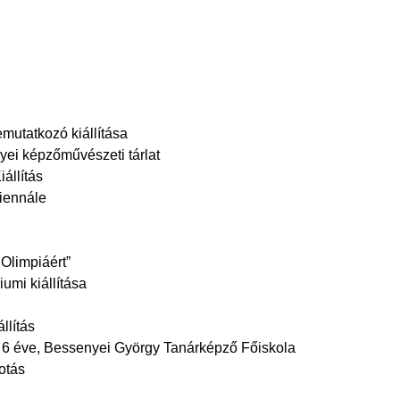
mutatkozó kiállítása
ei képzőművészeti tárlat
állítás
Biennále
Olimpiáért”
umi kiállítása
llítás
 6 éve, Bessenyei György Tanárképző Főiskola
otás