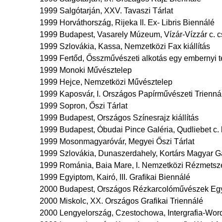
1999 Salgótarján, XXV. Tavaszi Tárlat
1999 Horváthország, Rijeka II. Ex- Libris Biennálé
1999 Budapest, Vasarely Múzeum, Vízár-Vízzár c. cs
1999 Szlovákia, Kassa, Nemzetközi Fax kiállítás
1999 Fertőd, Ősszművészeti alkotás egy embernyi t
1999 Monoki Művésztelep
1999 Hejce, Nemzetközi Művésztelep
1999 Kaposvár, I. Országos Papírművészeti Trienná
1999 Sopron, Őszi Tárlat
1999 Budapest, Országos Színesrajz kiállítás
1999 Budapest, Óbudai Pince Galéria, Qudliebet c. k
1999 Mosonmagyaróvár, Megyei Őszi Tárlat
1999 Szlovákia, Dunaszerdahely, Kortárs Magyar Galé
1999 Románia, Baia Mare, I. Nemzetközi Rézmetsz
1999 Egyiptom, Kairó, III. Grafikai Biennálé
2000 Budapest, Országos Rézkarcolóművészek Egye
2000 Miskolc, XX. Országos Grafikai Triennálé
2000 Lengyelország, Czestochowa, Intergrafia-Wor