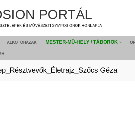
SION PORTÁL
SZTELEPEK ÉS MŰVÉSZETI SYMPOSIONOK HONLAPJA
MESTER-MŰ-HELY / TÁBOROK
ALKOTÓHÁZAK
O
SH
ep_Résztvevők_Életrajz_Szőcs Géza