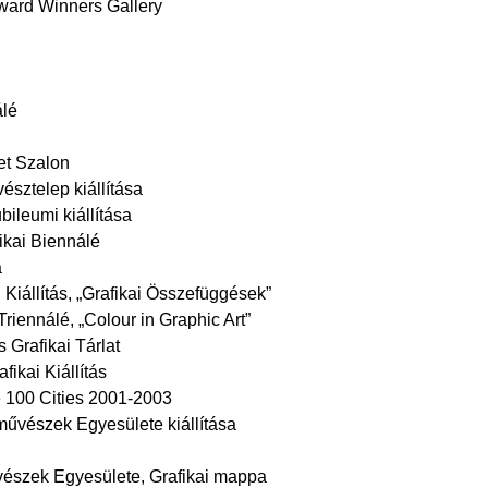
ward Winners Gallery
álé
et Szalon
sztelep kiállítása
ileumi kiállítása
ikai Biennálé
a
Kiállítás, „Grafikai Összefüggések”
riennálé, „Colour in Graphic Art”
Grafikai Tárlat
ikai Kiállítás
é 100 Cities 2001-2003
művészek Egyesülete kiállítása
vészek Egyesülete, Grafikai mappa