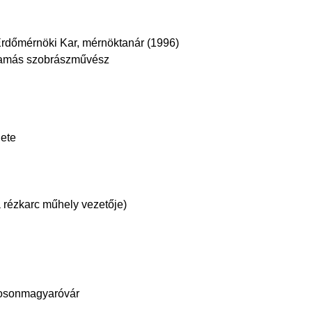
Erdőmérnöki Kar, mérnöktanár (1996)
 Tamás szobrászművész
ete
 rézkarc műhely vezetője)
Mosonmagyaróvár