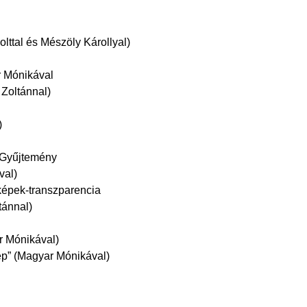
lttal és Mészöly Károllyal)
r Mónikával
 Zoltánnal)
)
 Gyűjtemény
val)
képek-transzparencia
tánnal)
r Mónikával)
ép” (Magyar Mónikával)