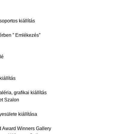
oportos kiállítás
érben ” Emlékezés”
lé
iállítás
ria, grafikai kiállítás
et Szalon
sülete kiállítása
d Award Winners Gallery