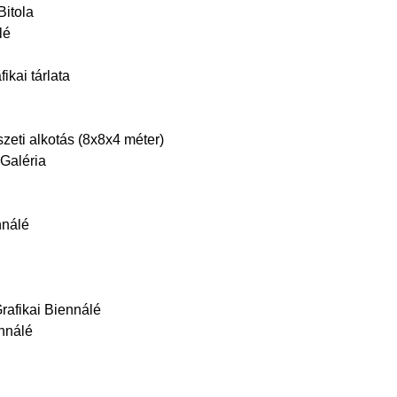
Bitola
lé
ikai tárlata
eti alkotás (8x8x4 méter)
 Galéria
nnálé
rafikai Biennálé
ennálé