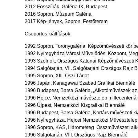
2012 Fosszíliák, Galéria IX, Budapest
2016 Sopron, Múzeum Galéria
2017 Kép-lények, Sopron, Festőterem
Csoportos kiállítások
1992 Sopron, Toronygaléria: Képzőművészeti kör be
1992 Nyíregyháza Városi Művelődési Központ, Megy
1993 Szolnok, Országos Katonai Képzőművészeti Ki
1994 Salgótarján, VII. Salgótarjáni Országos Rajz 
1995 Sopron, XIII. Őszi Tárlat
1996 Japán, Kanagawai Szabad Grafikai Biennálé
1996 Budapest, Barsa Galéria, „Alkotóművészek az 
1996 Hejce, Nemzetközi művésztelep millecentenári
1996 Újpest, Nemzetközi Kisgrafikai Biennálé
1996 Budapest, Barsa Galéria, Kortárs művészeti kiá
1996 Nyíregyháza, Hejcei Nemzetközi Művésztelep
1996 Sopron, KAS, Háromréteg Összművészeti alk
1996 Salgótarján, VIII. Országos Rajz Biennálé