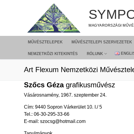
Ugrás
SYMPO
a
tartalomra
MAGYARORSZÁGI MŰVÉ
MŰVÉSZTELEPEK
MŰVÉSZTELEPI SZERVEZETEK
ENGLI
NEMZETKÖZI KITEKINTÉS
RÓLUNK
Art Flexum Nemzetközi Művésztel
Szőcs Géza
grafikusművész
Vásárosnamény, 1967. szeptember 24.
Cím: 9440 Sopron Várkerület 10. I./ 5
Tel.: 06-30-295-33-66
E-mail:
szocsg@hotmail.com
Tanulmányok