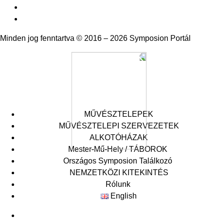
Minden jog fenntartva © 2016 – 2026 Symposion Portál
MŰVÉSZTELEPEK
MŰVÉSZTELEPI SZERVEZETEK
ALKOTÓHÁZAK
Mester-Mű-Hely / TÁBOROK
Országos Symposion Találkozó
Symposion Akadémia
XXIX Országos Symposion Találkozó
NEMZETKÖZI KITEKINTÉS
Mester-Mű-Hely
XXVIII. Országos Symposion Találkozó
Rólunk
XXVII. Országos Symposion Találkozó
English
Archivum
Események