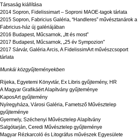
Társaság kiállítása
2014 Sopron, Fidelissimart – Soproni MAOE-tagok tárlata
2015 Sopron, Fabricius Galéria, “Handleres” művésztanárok a
Fabricius-ház új galériájában
2016 Budapest, Műcsarnok, „Itt és most”
2017 Budapest, Műcsarnok, „25 év Sympozion”
2017 Sárvár, Galéria Arcis, A FidelissimArt művészcsoport
tárlata
Munkái közgyűjteményekben
Rijeka, Egyetemi Könyvtár, Ex Libris gyűjtemény, HR
A Magyar Grafikáért Alapítvány gyűjteménye
KaposArt gyűjtemény
Nyíregyháza, Városi Galéria, Fametsző Művésztelep
gyűjteménye
Gyermely, Széchenyi Művésztelep Alapítvány
Salgótarján, Ceredi Művésztelep gyűjteménye
Magyar Rézkarcoló és Litográfus művészek Egyesülete