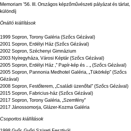
Memoriam ’56. III. Országos képzőművészeti pályázat és tárlat,
különdíj
Önálló kiállítások
1999 Sopron, Torony Galéria (Szőcs Gézával)
2001 Sopron, Erdélyi Ház (Szőcs Gézával)
2002 Sopron, Széchenyi Gimnázium
2003 Nyíregyháza, Városi Képtár (Szőcs Gézával)
2005 Sopron, Erdélyi Ház ,” Papír-kép és .. „ (Szőcs Gézával)
2005 Sopron, Pannonia Medhotel Galéria, „Tükörkép” (Szőcs
Gézával)
2008 Sopron, Festőterem, „Családi üzenőfal” (Szőcs Gézával)
2015 Sopron, Fabricius-ház (Szőcs Gézával)
2017 Sopron, Torony Galéria, „Szemfény”
2017 Jánossomorja, Glázer-Kozma Galéria
Csoportos kiállítások
1998 Győr, Győri Szüreti Fesztivál