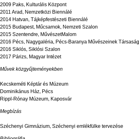
2009 Paks, Kulturális Központ
2011 Arad, Nemzetközi Biennálé
2014 Hatvan, Tájképfestészeti Biennálé
2015 Budapest, Műcsarnok, Nemzeti Szalon
2015 Szentendre, MűvészetMalom
2016 Pécs, Nagygaléria, Pécs-Baranya Művészeinek Társasága
2016 Siklós, Siklósi Szalon
2017 Párizs, Magyar Intézet
Művek közgyűjteményekben
Kecskeméti Képtár és Múzeum
Dominikánus Ház, Pécs
Rippl-Rónay Múzeum, Kaposvár
Megbízás
Széchenyi Gimnázium, Széchenyi emlékfülke tervezése
Bibliográfia