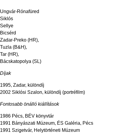
Ungvár-Rónafüred
Siklós
Sellye
Bicsérd
Zadar-Preko (HR),
Tuzla (B&H),
Tar (HR),
Bácskatopolya (SL)
Díjak
1995, Zadar, különdíj
2002 Siklósi Szalon, különdíj (portréfilm)
Fontosabb önálló kiállítások
1986 Pécs, BÉV könyvtár
1991 Bányászati Múzeum, ÉS Galéria, Pécs
1991 Szigetvár, Helytörténeti Múzeum