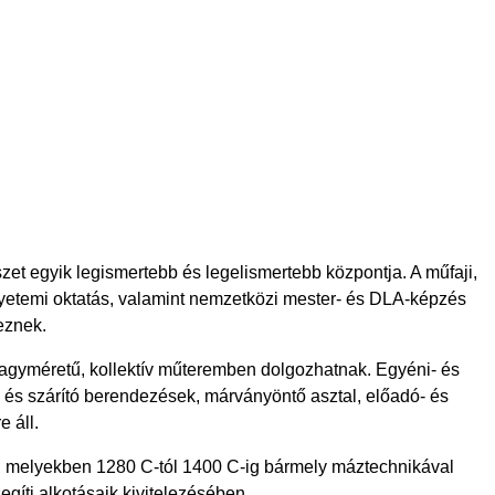
 egyik legismertebb és legelismertebb központja. A műfaji,
egyetemi oktatás, valamint nemzetközi mester- és DLA-képzés
eznek.
nagyméretű, kollektív műteremben dolgozhatnak. Egyéni- és
- és szárító berendezések, márványöntő asztal, előadó- és
 áll.
ű, melyekben 1280 C-tól 1400 C-ig bármely máztechnikával
gíti alkotásaik kivitelezésében.