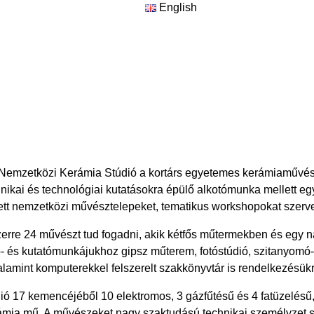
English
emzetközi Kerámia Stúdió a kortárs egyetemes kerámiaművészet
chnikai és technológiai kutatásokra épülő alkotómunka mellett 
ellett nemzetközi művésztelepeket, tematikus workshopokat szerv
erre 24 művészt tud fogadni, akik kétfős műtermekben és egy 
tó- és kutatómunkájukhoz gipsz műterem, fotóstúdió, szitanyomó
alamint komputerekkel felszerelt szakkönyvtár is rendelkezésükre
ió 17 kemencéjéből 10 elektromos, 3 gázfűtésű és 4 fatüzelés
ámia mű. A művészeket nagy szaktudású technikai személyzet se