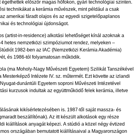
 égethettek először magas hőfokon, gyári technológiai szinten.
ési technikákat a kerámia művészek, mint például a csak
z amerikai fáradt olajos és az egyedi szigetelőpaplanos
ikai és technológiai újdonságot.
(artist-in-residence) alkotási lehetőséget kínál azoknak a
3-4 hetes nemzetközi szimpóziumot rendez, melyeken –
 Stúdiót 1982-ben az IAC (Nemzetközi Kerámia Akadémia)
vét, és 1986-tól folyamatosan működik.
kola (ma Moholy-Nagy Művészeti Egyetem) Szilikát Tanszékével
 Mesterképző Intézete IV. sz. műtermét. Ezt követte az izlandi
 a Nyugat-dunántúli Egyetem soproni Művészeti Intézetével
tási kurzusok indultak az együttműködő felek kerámia, illetve
álásának kikísérletezésében is. 1987-től saját massza- és
maradt beszállítónak). Az itt készült alkotások egy része
di kiállítások anyagát képezi. A stúdió a közel négy évtized
ámos országában bemutatott kiállításaival a Magyarországon