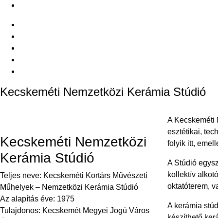
Kecskeméti Nemzetközi Kerámia Stúdió
Kecskeméti Nemzetközi Kerámia Stúdió
A Kecskeméti N
esztétikai, te
Kecskeméti Nemzetközi
folyik itt, em
Kerámia Stúdió
A Stúdió egysz
kollektív alko
Teljes neve: Kecskeméti Kortárs Művészeti
oktatóterem, v
Műhelyek – Nemzetközi Kerámia Stúdió
Az alapítás éve: 1975
A kerámia stúd
Tulajdonos: Kecskemét Megyei Jogú Város
készíthető ker