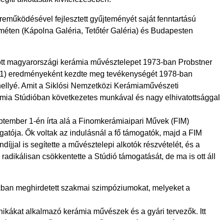
reműködésével fejlesztett gyűjteményét saját fenntartású
méten (Kápolna Galéria, Tetőtér Galéria) és Budapesten
zott magyarországi kerámia művésztelepet 1973-ban Probstner
011) eredményeként kezdte meg tevékenységét 1978-ban
tóhellyé. Amit a Siklósi Nemzetközi Kerámiaművészeti
ámia Stúdióban következetes munkával és nagy elhivatottsággal
ptember 1-én írta alá a Finomkerámiaipari Művek (FIM)
atója. Ők voltak az indulásnál a fő támogatók, majd a FIM
jjal is segítette a művésztelepi alkotók részvételét, és a
adikálisan csökkentette a Stúdió támogatását, de ma is ott áll
ban meghirdetett szakmai szimpóziumokat, melyeket a
ikákat alkalmazó kerámia művészek és a gyári tervezők. Itt