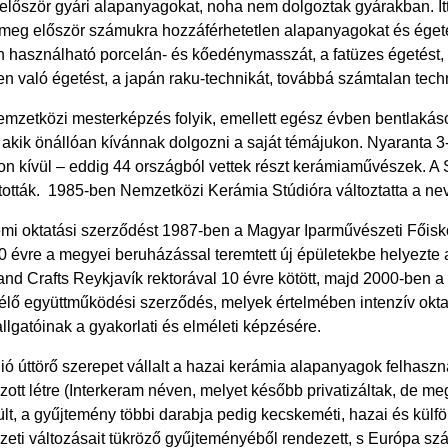
először gyári alapanyagokat, noha nem dolgoztak gyárakban. Itt
k meg először számukra hozzáférhetetlen alapanyagokat és éget
használható porcelán- és kőedénymasszát, a fatüzes égetést, a
való égetést, a japán raku-technikát, továbbá számtalan techn
mzetközi mesterképzés folyik, emellett egész évben bentlakásos 
akik önállóan kívánnak dolgozni a saját témájukon. Nyaranta 
n kívül – eddig 44 országból vettek részt kerámiaművészek. A
tották. 1985-ben Nemzetközi Kerámia Stúdióra változtatta a ne
emi oktatási szerződést 1987-ben a Magyar Iparművészeti Főis
10 évre a megyei beruházással teremtett új épületekbe helyezte a
 and Crafts Reykjavík rektorával 10 évre kötött, majd 2000-ben
is élő együttműködési szerződés, melyek értelmében intenzív okta
lgatóinak a gyakorlati és elméleti képzésére.
ió úttörő szerepet vállalt a hazai kerámia alapanyagok felhaszn
tt létre (Interkeram néven, melyet később privatizáltak, de meg
ült, a gyűjtemény többi darabja pedig kecskeméti, hazai és külföl
ti változásait tükröző gyűjteményéből rendezett, s Európa sz