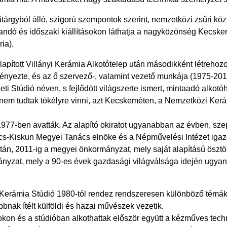
árgyból álló, szigorú szempontok szerint, nemzetközi zsűri köz
landó és időszaki kiállításokon láthatja a nagyközönség Kecske
ia).
apított Villányi Kerámia Alkotótelep után másodikként létreho
nyezte, és az ő szervező-, valamint vezető munkája (1975-2
eti Stúdió néven, s fejlődött világszerte ismert, mintaadó alko
nem tudtak tökélyre vinni, azt Kecskeméten, a Nemzetközi Ker
1977-ben avatták. Az alapító okiratot ugyanabban az évben, sze
cs-Kiskun Megyei Tanács elnöke és a Népművelési Intézet igazg
n, 2011-ig a megyei önkormányzat, mely saját alapítású ösztöndí
nyzat, mely a 90-es évek gazdasági világválsága idején ugyan r
Kerámia Stúdió 1980-tól rendez rendszeresen különböző témák
bnak ítélt külföldi és hazai művészek vezetik.
on és a stúdióban alkothattak először együtt a kézműves techn