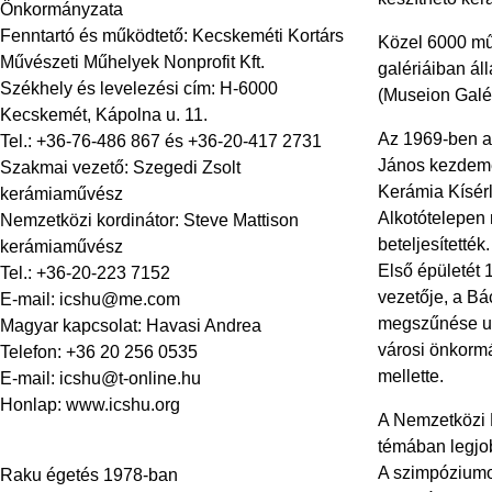
Önkormányzata
Fenntartó és működtető: Kecskeméti Kortárs
Közel 6000 műt
Művészeti Műhelyek Nonprofit Kft.
galériáiban ál
Székhely és levelezési cím: H-6000
(Museion Galér
Kecskemét, Kápolna u. 11.
Az 1969-ben al
Tel.: +36-76-486 867 és +36-20-417 2731
János kezdemé
Szakmai vezető: Szegedi Zsolt
Kerámia Kísérl
kerámiaművész
Alkotótelepen 
Nemzetközi kordinátor: Steve Mattison
beteljesítették.
kerámiaművész
Első épületét 
Tel.: +36-20-223 7152
vezetője, a Bá
E-mail:
icshu@me.com
megszűnése utá
Magyar kapcsolat: Havasi Andrea
városi önkormá
Telefon: +36 20 256 0535
mellette.
E-mail:
icshu@t-online.hu
Honlap: www.icshu.org
A Nemzetközi 
témában legjob
A szimpóziumok
Raku égetés 1978-ban