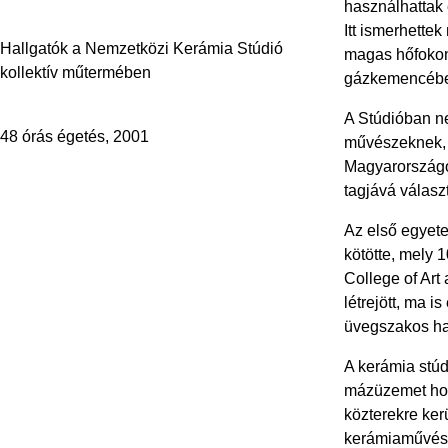
használhattak 
Itt ismerhette
Hallgatók a Nemzetközi Kerámia Stúdió
magas hőfokon 
kollektív műtermében
gázkemencében 
A Stúdióban ne
48 órás égetés, 2001
művészeknek, 
Magyarországo
tagjává válasz
Az első egyet
kötötte, mely 
College of Art
létrejött, ma 
üvegszakos hal
A kerámia stúd
mázüzemet hozo
közterekre ker
kerámiaművésze