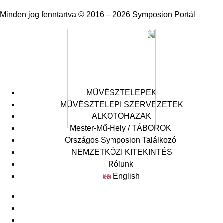
Minden jog fenntartva © 2016 – 2026 Symposion Portál
MŰVÉSZTELEPEK
MŰVÉSZTELEPI SZERVEZETEK
ALKOTÓHÁZAK
Mester-Mű-Hely / TÁBOROK
Országos Symposion Találkozó
Symposion Akadémia
XXIX Országos Symposion Találkozó
NEMZETKÖZI KITEKINTÉS
Mester-Mű-Hely
XXVIII. Országos Symposion Találkozó
Rólunk
XXVII. Országos Symposion Találkozó
English
Archivum
Események