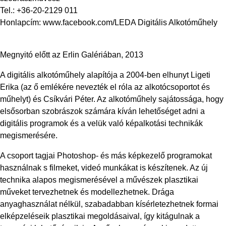
Tel.: +36-20-2129 011
Honlapcím: www.facebook.com/LEDA Digitális Alkotóműhely
Megnyitó előtt az Erlin Galériában, 2013
A digitális alkotóműhely alapítója a 2004-ben elhunyt Ligeti
Erika (az ő emlékére nevezték el róla az alkotócsoportot és
műhelyt) és Csíkvári Péter. Az alkotóműhely sajátossága, hogy
elsősorban szobrászok számára kíván lehetőséget adni a
digitális programok és a velük való képalkotási technikák
megismerésére.
A csoport tagjai Photoshop- és más képkezelő programokat
használnak s filmeket, videó munkákat is készítenek. Az új
technika alapos megismerésével a művészek plasztikai
műveket tervezhetnek és modellezhetnek. Drága
anyaghasználat nélkül, szabadabban kísérletezhetnek formai
elképzeléseik plasztikai megoldásaival, így kitágulnak a