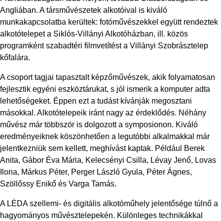
Angliában. A társművészetek alkotóival is kiváló
munkakapcsolatba kerültek: fotóművészekkel együtt rendeztek
alkotótelepet a Siklós-Villányi Alkotóházban, ill. közös
programként szabadtéri filmvetítést a Villányi Szobrásztelep
kőfalára.
A csoport tagjai tapasztalt képzőművészek, akik folyamatosan
fejlesztik egyéni eszköztárukat, s jól ismerik a komputer adta
lehetőségeket. Éppen ezt a tudást kívánják megosztani
másokkal. Alkotótelepeik iránt nagy az érdeklődés. Néhány
művész már többször is dolgozott a symposionon. Kiváló
eredményeiknek köszönhetően a legutóbbi alkalmakkal már
jelentkezniük sem kellett, meghívást kaptak. Például Berek
Anita, Gábor Éva Mária, Kelecsényi Csilla, Lévay Jenő, Lovas
Ilona, Márkus Péter, Perger László Gyula, Péter Ágnes,
Szöllőssy Enikő és Varga Tamás.
A LÉDA szellemi- és digitális alkotóműhely jelentősége túlnő a
hagyományos művésztelepekén. Különleges technikákkal