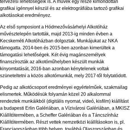
tervezési lehetőségeik is. A művek egy része kimondottan
grafikai igénnyel készül és az elektrográfiába tartozó grafikai
alkotásokat eredményez.
Az első symposiont a Hódmezővásárhelyi Alkotóház
művésztelepén tartották, majd 2013-ig minden évben a
Kecskeméti Alkotóházban dolgoztak. Munkájukat az NKA
támogatta. 2014-ben és 2015-ben azonban kimerültek a
támogatási lehetőségek. Két évig magánszemélyek
finanszírozták az alkotóműhelyben készült munkák
kinyomtatását, 2016-ban azonban kénytelenek voltak
szüneteltetni a közös alkotómunkát, mely 2017-től folytatódott.
Pedig az alkotócsoport eredményei egyértelműek, szakmailag
elismertek. Működésük folyamán közel 20 alkalommal
rendeztek munkáikból (digitális nyomat, videó, kisfilm) kiállítást
a budapesti Erlin Galériában, a Vízivárosi Galériában, a MKISZ
Kiállítótermében, a Scheffer Galériában és a Táncszínház
Kiállítótermében. Részt vettek nemzetközi kiállításokon is, pl.
Franciaországban több helyen, továbbá Olaszországban és