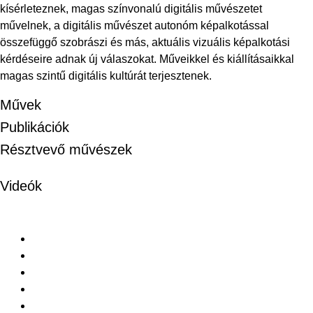
kísérleteznek, magas színvonalú digitális művészetet
művelnek, a digitális művészet autonóm képalkotással
összefüggő szobrászi és más, aktuális vizuális képalkotási
kérdéseire adnak új válaszokat. Műveikkel és kiállításaikkal
magas szintű digitális kultúrát terjesztenek.
Művek
Publikációk
Résztvevő művészek
Videók
LEDA – Ligeti Erika Digitális Alkotóműhely