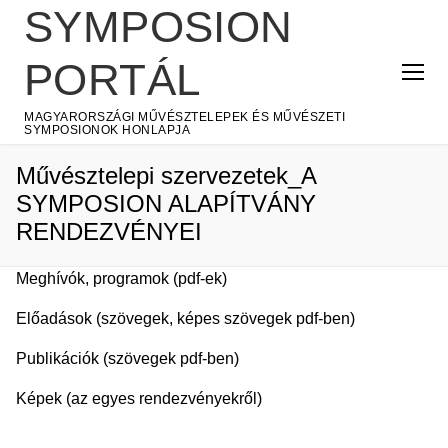
Ugrás
SYMPOSION
a
tartalomra
PORTÁL
MAGYARORSZÁGI MŰVÉSZTELEPEK ÉS MŰVÉSZETI
SYMPOSIONOK HONLAPJA
Művésztelepi szervezetek_A
SYMPOSION ALAPÍTVÁNY
RENDEZVÉNYEI
Meghívók, programok (pdf-ek)
Előadások (szövegek, képes szövegek pdf-ben)
Publikációk (szövegek pdf-ben)
Képek (az egyes rendezvényekről)